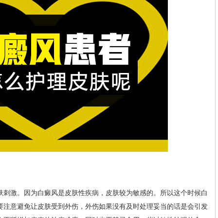
毛春光
李作梅
毛春光主任擅
擅长运用中西
长各类白癜风诊
医结合治疗治疗各
治，尤其是青少年
型白癜风，对青少
儿童白癜风诊治，
年儿童、女性白癜
根据患者病情发展
风治疗有独到的心
科学分...
[详情]
得。...
[详情]
刺激。因为白癜风是皮肤性疾病，皮肤较为敏感的。所以这个时候白
要注意避免让皮肤受到外伤，外伤如果没有及时处理妥当的话是会引发