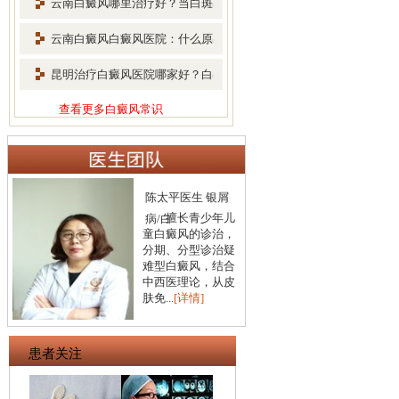
云南白癜风哪里治疗好？当白斑
扩散
云南白癜风白癜风医院：什么原
因会
昆明治疗白癜风医院哪家好？白
癜风
查看更多白癜风常识
陈太平医生 银屑
毛
擅长青少年儿
病/白
童白癜风的诊治，
长
分期、分型诊治疑
治
难型白癜风，结合
儿
中西医理论，从皮
根
肤免...
[详情]
科学
患者关注