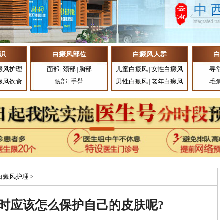
识
白癜风部位
白癜风人群
白
癜风护理
面部
|
颈部
|
胸部
儿童白癜风
|
女性白癜风
寻
癜风饮食
腰部
|
手臂
男性白癜风
|
老年白癜风
毛
白癜风护理
>
时应该怎么保护自己的皮肤呢?