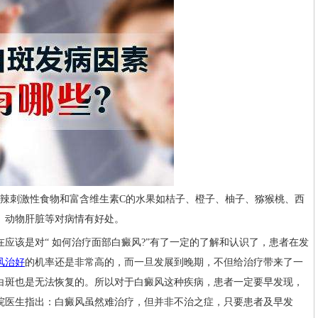
毛春光
李作梅
毛春光主任擅
擅长运用中西
长各类白癜风诊
医结合治疗治疗各
刺激性食物和富含维生素C的水果如桔子、橙子、柚子、猕猴桃、西
治，尤其是青少年
型白癜风，对青少
儿童白癜风诊治，
年儿童、女性白癜
、动物肝脏等对病情有好处。
根据患者病情发展
风治疗有独到的心
科学分...
[详情]
得。...
[详情]
该是对“ 如何治疗面部白癜风?”有了一定的了解和认识了，患者在发
风治好
的机率还是非常高的，而一旦发展到晚期，不但给治疗带来了一
白斑也是无法恢复的。所以对于白癜风这种疾病，患者一定要早发现，
院医生指出：白癜风虽然难治疗，但并非不治之症，只要患者及早发