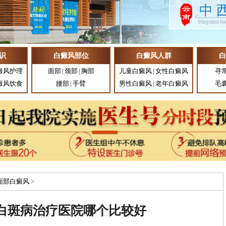
识
白癜风部位
白癜风人群
白
癜风护理
面部
|
颈部
|
胸部
儿童白癜风
|
女性白癜风
寻
癜风饮食
腰部
|
手臂
男性白癜风
|
老年白癜风
毛
面部白癜风
>
白斑病治疗医院哪个比较好