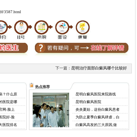
df/3587.html
下一篇：
昆明治疗面部白癜风哪个比较好
热点推荐
病？什么原
昆明白癜风医院来院路线
的医院是哪
昆明白癜风医院
官网-脸上
炎炎夏始，这份白癜风患者
医院好-脸
为防止夏季白癜风肆虐，白
大医院排名
白癜风高发的三大原因,做