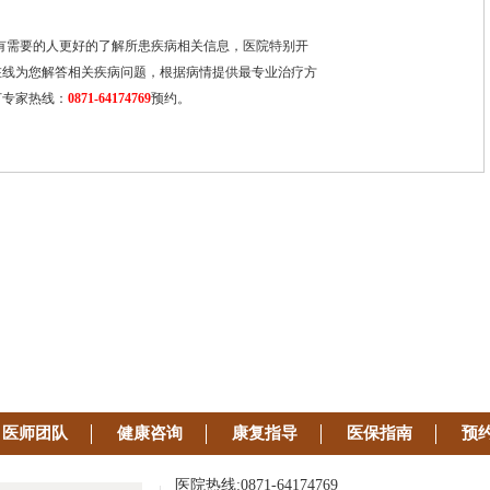
有需要的人更好的了解所患疾病相关信息，医院特别开
在线为您解答相关疾病问题，根据病情提供最专业治疗方
打专家热线：
0871-64174769
预约。
医师团队
健康咨询
康复指导
医保指南
预
医院热线:0871-64174769