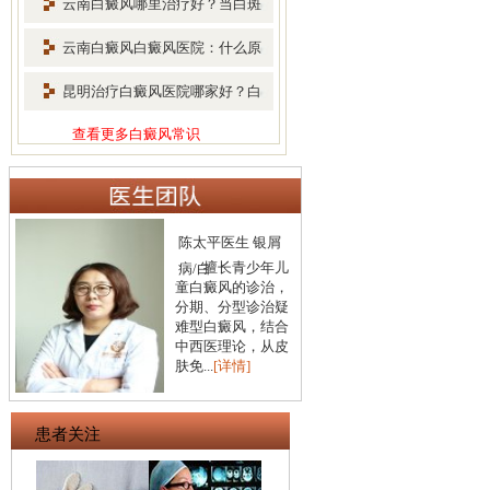
云南白癜风哪里治疗好？当白斑
扩散
云南白癜风白癜风医院：什么原
因会
昆明治疗白癜风医院哪家好？白
癜风
查看更多白癜风常识
陈太平医生 银屑
毛
擅长青少年儿
病/白
童白癜风的诊治，
长
分期、分型诊治疑
治
难型白癜风，结合
儿
中西医理论，从皮
根
肤免...
[详情]
科学
患者关注