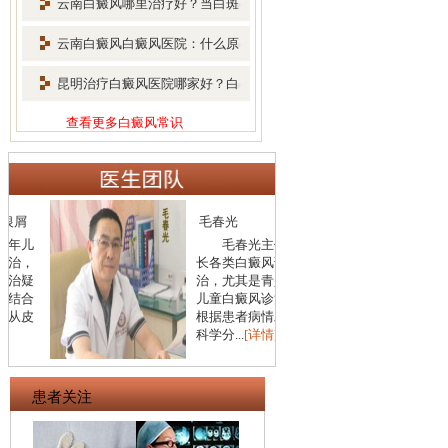
云南白癜风哪里治疗好？当白斑
扩散
云南白癜风白癜风医院：什么原
因会
昆明治疗白癜风医院哪家好？白
癜风
查看更多白癜风常识
毛春光
李
毛春光主任擅
长各类白癜风诊
医
治，尤其是青少年
型
儿童白癜风诊治，
年
根据患者病情发展
风
科学分...
[详情]
得。.
患者关注