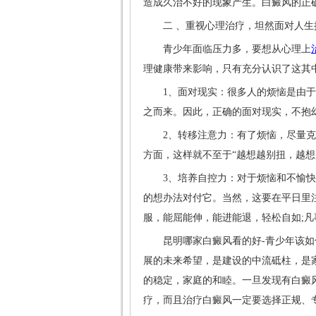
造成久治不好的现象产生。白癜风的正
二 、重视心理治疗，坦然面对人生
青少年面临压力多，要想从心理上
理健康带来影响，只有充分认识了这其
1、面对现实：很多人的烦恼是由于
之而来。因此，正确的面对现实，不抱
2、转移注意力：有了烦恼，尽量克
方面，这样就不至于“越想越别扭，越想
3、培养自控力：对于烦恼和不愉快
的想办法对付它。当然，这要在平日里
服，能屈能伸，能进能退，轻松自如;
昆明哪家白癜风看的好-青少年该如何
展的未来希望，是建设的中流砥柱，是
的稳定，家庭的和睦。一旦发现有白癜
疗，而且治疗白癜风一定要选择正规、