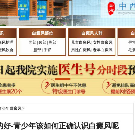
识
白癜风部位
白癜风人群
白
癜风护理
面部
|
颈部
|
胸部
儿童白癜风
|
女性白癜风
寻
癜风饮食
腰部
|
手臂
男性白癜风
|
老年白癜风
毛
青少年白癜风
>
的好-青少年该如何正确认识白癜风呢