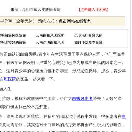
月29日 来源：昆明白癜风皮肤病医院
[点击进入手机站]
—17:30（全年无休） 预约方式：
点击网站在线预约
昆明白癜风医院在
云南白癜风医院哪
昆明治疗白癜风的
昆明比较好的白癜
云南昆明白癜风医
如何预防夏季白癜
正确认识白癜风呢?青少年在生活重属于重点保护人群，他们面临着
来，有医学证据表明，严重的心理负担已成为形成白癜风的因素之一。
位，这对青少年的心理压力也不断加重，形成恶性循环。那么，青少年
白斑医院
的医生一起来看一下。
丽人生
扩散，被称为皮肤病中的顽症，给广大
白癜风患者
带去了无数的痛
摆脱白斑困扰已经不是梦想。
持，避免出现断断续续。在多年的临床治疗过程中发现，很多患者在
白
康复无需治疗，其实这对于白癜风的治疗效果将会产生极大的影响性，