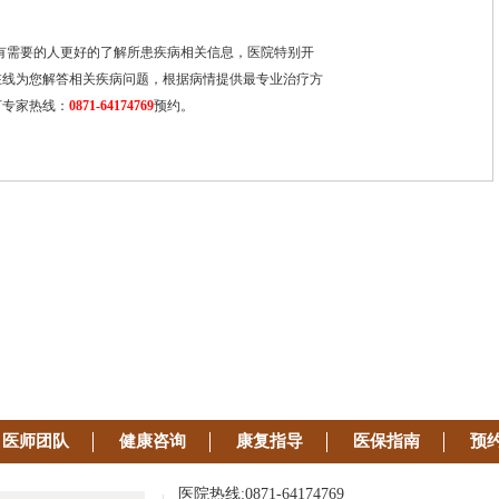
有需要的人更好的了解所患疾病相关信息，医院特别开
在线为您解答相关疾病问题，根据病情提供最专业治疗方
打专家热线：
0871-64174769
预约。
医师团队
健康咨询
康复指导
医保指南
预
医院热线:0871-64174769