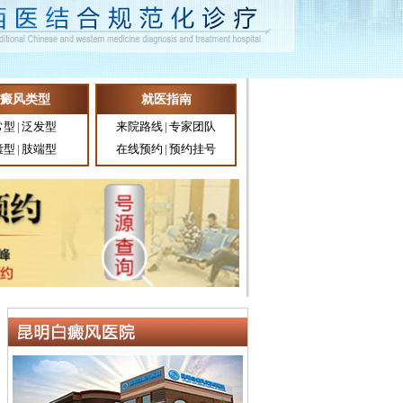
癜风类型
就医指南
常型
|
泛发型
来院路线
|
专家团队
囊型
|
肢端型
在线预约
|
预约挂号