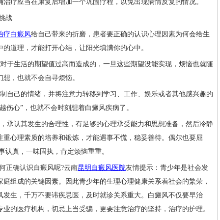
确治疗应当在康复后增加一个巩固疗程，以免出现病情反复的情况。
挑战
治疗白癜风
给自己带来的折磨，患者要正确的认识心理因素为何会给生
中的道理，才能打开心结，让阳光填满你的心中。
对于生活的期望值过高而造成的，一旦这些期望没能实现，烦恼也就随
幻想，也就不会自寻烦恼。
制自己的情绪，并将注意力转移到学习、工作、娱乐或者其他感兴趣的
越伤心”，也就不会时刻想着白癜风疾病了。
，承认其发生的合理性，有足够的心理承受能力和思想准备，然后冷静
注重心理素质的培养和锻炼，才能遇事不慌，稳妥善待。偶尔也要屈
凡事认真，一味固执，肯定烦恼重重。
正确认识白癜风呢?云南
昆明白癜风医院
友情提示：青少年是社会发
家庭组成的关键因素。因此青少年的生理心理健康关系着社会的繁荣，
风发生，千万不要讳疾忌医，及时就诊关系重大。白癜风不仅要早治
专业的医疗机构，切忌上当受骗，更要注意治疗的坚持，治疗的护理。