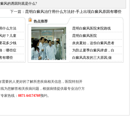
癜风的诱因到底是什么?
下一篇：
昆明白癜风治疗用什么方法好-手上出现白癜风原因有哪些
热点推荐
用什么方法
昆明白癜风医院来院路线
风好？儿童
昆明白癜风医院
要花多少钱
炎炎夏始，这份白癜风患者
格：哪些症
为防止夏季白癜风肆虐，白
害有哪些
白癜风高发的三大原因,做
有需要的人更好的了解所患疾病相关信息，医院特别开
在线为您解答相关疾病问题，根据病情提供最专业治疗方
打专家热线：
0871-64174769
预约。