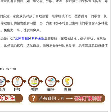
有大量的有害物质，如二氧化硫、强酸、汞等，会对孩子的身体造成伤害，导
的实施，家庭成员对孩子百般溺爱，经常给孩子吃一些香甜可口的零食，长
易导致他们的偏食挑食习惯，另一方面许多不符合卫生标准的零食含有多种化
乱、免疫力下降，诱发白癜风。
斑是什么?
云南白癜风专科医院
温馨提醒，在成长阶段，孩子好动，喜欢新
处于紧张惊恐状态，诱发白斑。白斑易受多种因素影响，患者需注意自身身体
毛春光
李作梅
毛春光主任擅
擅长运用中西
长各类白癜风诊
医结合治疗治疗各
f/3855.html
治，尤其是青少年
型白癜风，对青少
儿童白癜风诊治，
年儿童、女性白癜
根据患者病情发展
风治疗有独到的心
科学分...
[详情]
得。...
[详情]