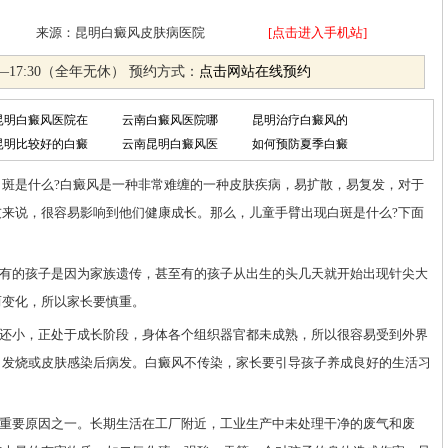
月17日 来源：昆明白癜风皮肤病医院
[点击进入手机站]
—17:30（全年无休） 预约方式：
点击网站在线预约
昆明白癜风医院在
云南白癜风医院哪
昆明治疗白癜风的
昆明比较好的白癜
云南昆明白癜风医
如何预防夏季白癜
白斑是什么?白癜风是一种非常难缠的一种皮肤疾病，易扩散，易复发，对于
来说，很容易影响到他们健康成长。那么，儿童手臂出现白斑是什么?下面
有的孩子是因为家族遗传，甚至有的孩子从出生的头几天就开始出现针尖大
而变化，所以家长要慎重。
还小，正处于成长阶段，身体各个组织器官都未成熟，所以很容易受到外界
、发烧或皮肤感染后病发。白癜风不传染，家长要引导孩子养成良好的生活习
重要原因之一。长期生活在工厂附近，工业生产中未处理干净的废气和废