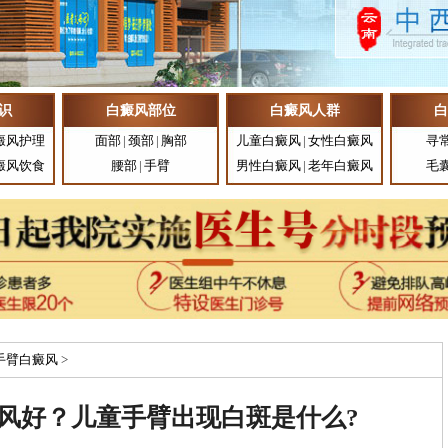
识
白癜风部位
白癜风人群
白
癜风护理
面部
|
颈部
|
胸部
儿童白癜风
|
女性白癜风
寻
癜风饮食
腰部
|
手臂
男性白癜风
|
老年白癜风
毛
手臂白癜风
>
风好？儿童手臂出现白斑是什么?