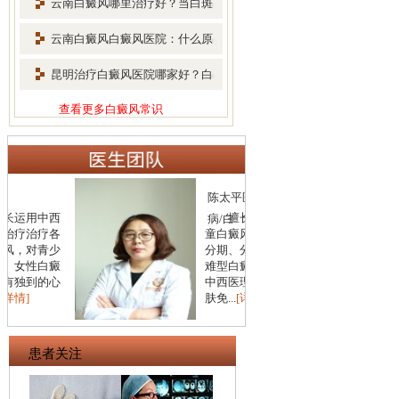
云南白癜风哪里治疗好？当白斑
扩散
云南白癜风白癜风医院：什么原
因会
昆明治疗白癜风医院哪家好？白
癜风
查看更多白癜风常识
陈太平医生 银屑
毛
擅长青少年儿
病/白
童白癜风的诊治，
长
分期、分型诊治疑
治
难型白癜风，结合
儿
中西医理论，从皮
根
肤免...
[详情]
科学
患者关注