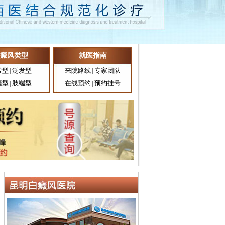
癜风类型
就医指南
常型
|
泛发型
来院路线
|
专家团队
囊型
|
肢端型
在线预约
|
预约挂号